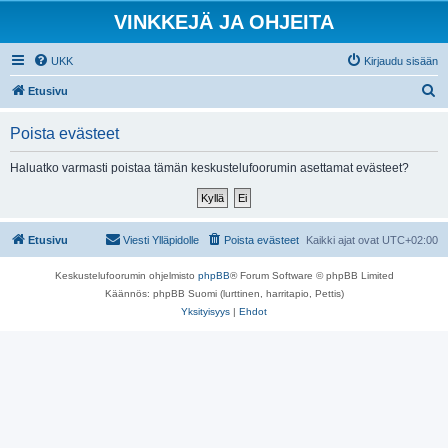
VINKKEJÄ JA OHJEITA
UKK
Kirjaudu sisään
E
Etusivu
t
Poista evästeet
s
i
Haluatko varmasti poistaa tämän keskustelufoorumin asettamat evästeet?
Etusivu
Viesti Ylläpidolle
Poista evästeet
Kaikki ajat ovat
UTC+02:00
Keskustelufoorumin ohjelmisto
phpBB
® Forum Software © phpBB Limited
Käännös: phpBB Suomi (lurttinen, harritapio, Pettis)
Yksityisyys
|
Ehdot