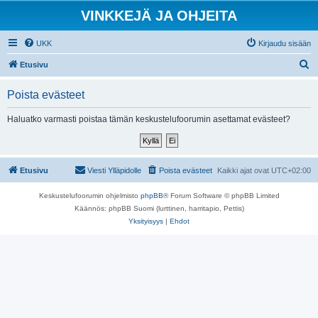
VINKKEJÄ JA OHJEITA
UKK
Kirjaudu sisään
E
Etusivu
t
Poista evästeet
s
i
Haluatko varmasti poistaa tämän keskustelufoorumin asettamat evästeet?
Etusivu
Viesti Ylläpidolle
Poista evästeet
Kaikki ajat ovat
UTC+02:00
Keskustelufoorumin ohjelmisto
phpBB
® Forum Software © phpBB Limited
Käännös: phpBB Suomi (lurttinen, harritapio, Pettis)
Yksityisyys
|
Ehdot