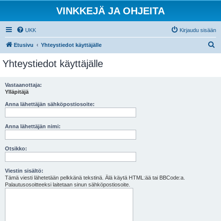
VINKKEJÄ JA OHJEITA
UKK
Kirjaudu sisään
E
Etusivu
Yhteystiedot käyttäjälle
t
Yhteystiedot käyttäjälle
s
i
Vastaanottaja:
Ylläpitäjä
Anna lähettäjän sähköpostiosoite:
Anna lähettäjän nimi:
Otsikko:
Viestin sisältö:
Tämä viesti lähetetään pelkkänä tekstinä. Älä käytä HTML:ää tai BBCode:a.
Palautusosoitteeksi laitetaan sinun sähköpostiosoite.