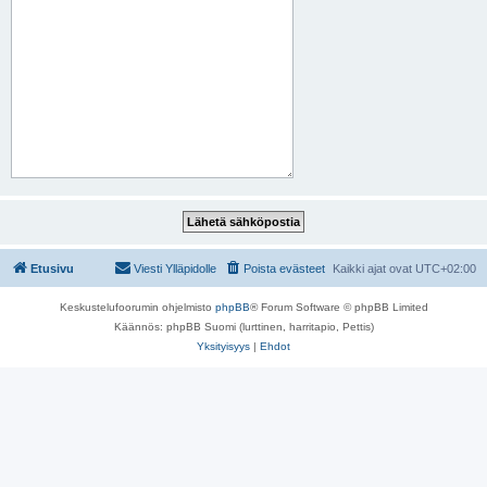
Etusivu
Viesti Ylläpidolle
Poista evästeet
Kaikki ajat ovat
UTC+02:00
Keskustelufoorumin ohjelmisto
phpBB
® Forum Software © phpBB Limited
Käännös: phpBB Suomi (lurttinen, harritapio, Pettis)
Yksityisyys
|
Ehdot