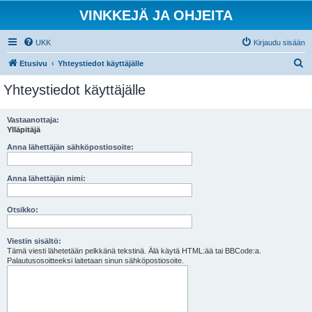
VINKKEJÄ JA OHJEITA
UKK
Kirjaudu sisään
E
Etusivu
Yhteystiedot käyttäjälle
t
Yhteystiedot käyttäjälle
s
i
Vastaanottaja:
Ylläpitäjä
Anna lähettäjän sähköpostiosoite:
Anna lähettäjän nimi:
Otsikko:
Viestin sisältö:
Tämä viesti lähetetään pelkkänä tekstinä. Älä käytä HTML:ää tai BBCode:a.
Palautusosoitteeksi laitetaan sinun sähköpostiosoite.