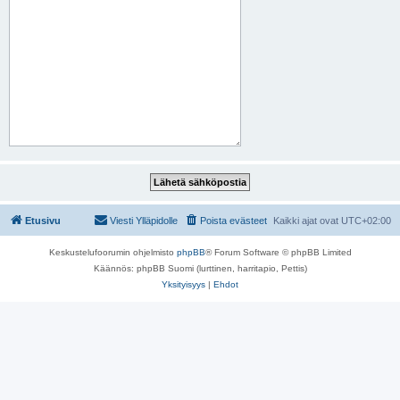
Etusivu
Viesti Ylläpidolle
Poista evästeet
Kaikki ajat ovat
UTC+02:00
Keskustelufoorumin ohjelmisto
phpBB
® Forum Software © phpBB Limited
Käännös: phpBB Suomi (lurttinen, harritapio, Pettis)
Yksityisyys
|
Ehdot