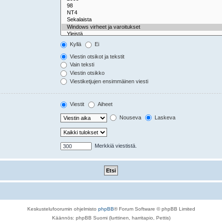
Kyllä
Ei
Viestin otsikot ja tekstit
Vain teksti
Viestin otsikko
Viestiketjujen ensimmäinen viesti
Viestit
Aiheet
Nouseva
Laskeva
Merkkiä viestistä.
Keskustelufoorumin ohjelmisto
phpBB
® Forum Software © phpBB Limited
Käännös: phpBB Suomi (lurttinen, harritapio, Pettis)