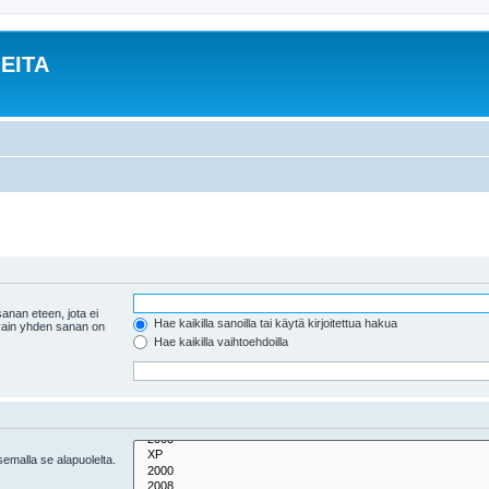
EITA
anan eteen, jota ei
Hae kaikilla sanoilla tai käytä kirjoitettua hakua
 vain yhden sanan on
Hae kaikilla vaihtoehdoilla
tsemalla se alapuolelta.