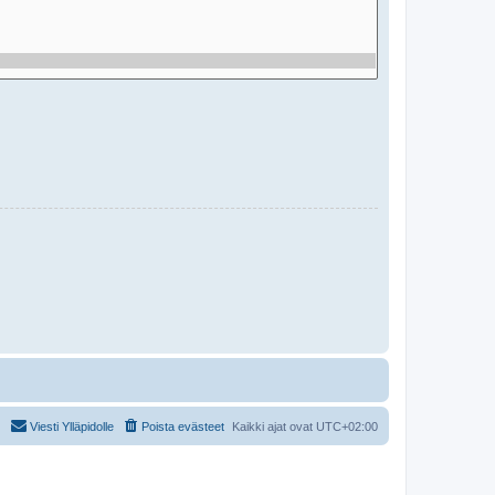
Viesti Ylläpidolle
Poista evästeet
Kaikki ajat ovat
UTC+02:00