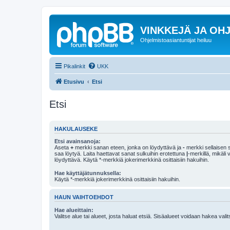
VINKKEJÄ JA OHJ
Ohjelmistoasiantuntijat heiluu
Pikalinkit
UKK
Etusivu
Etsi
Etsi
HAKULAUSEKE
Etsi avainsanoja:
Aseta
+
merkki sanan eteen, jonka on löydyttävä ja
-
merkki sellaisen s
saa löytyä. Laita haettavat sanat sulkuihin erotettuna
|
-merkillä, mikäli
löydyttävä. Käytä *-merkkiä jokerimerkkinä osittaisiin hakuihin.
Hae käyttäjätunnuksella:
Käytä *-merkkiä jokerimerkkinä osittaisiin hakuihin.
HAUN VAIHTOEHDOT
Hae alueittain:
Valitse alue tai alueet, josta haluat etsiä. Sisäalueet voidaan hakea vali