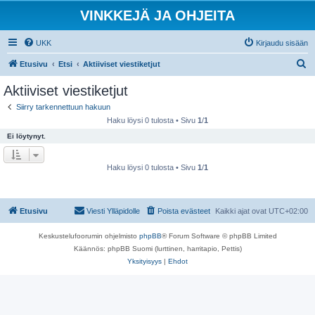
VINKKEJÄ JA OHJEITA
UKK
Kirjaudu sisään
E
Etusivu
Etsi
Aktiiviset viestiketjut
t
Aktiiviset viestiketjut
s
Siirry tarkennettuun hakuun
i
Haku löysi 0 tulosta • Sivu
1
/
1
Ei löytynyt.
Haku löysi 0 tulosta • Sivu
1
/
1
Etusivu
Viesti Ylläpidolle
Poista evästeet
Kaikki ajat ovat
UTC+02:00
Keskustelufoorumin ohjelmisto
phpBB
® Forum Software © phpBB Limited
Käännös: phpBB Suomi (lurttinen, harritapio, Pettis)
Yksityisyys
|
Ehdot