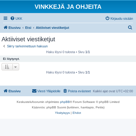
VINKKEJÄ JA OHJEITA
UKK
Kirjaudu sisään
E
Etusivu
Etsi
Aktiiviset viestiketjut
t
Aktiiviset viestiketjut
s
Siirry tarkennettuun hakuun
i
Haku löysi 0 tulosta • Sivu
1
/
1
Ei löytynyt.
Haku löysi 0 tulosta • Sivu
1
/
1
Etusivu
Viesti Ylläpidolle
Poista evästeet
Kaikki ajat ovat
UTC+02:00
Keskustelufoorumin ohjelmisto
phpBB
® Forum Software © phpBB Limited
Käännös: phpBB Suomi (lurttinen, harritapio, Pettis)
Yksityisyys
|
Ehdot