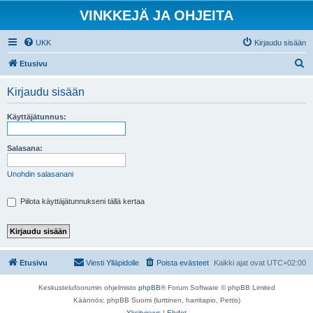
VINKKEJÄ JA OHJEITA
UKK
Kirjaudu sisään
E
Etusivu
t
Kirjaudu sisään
s
i
Käyttäjätunnus:
Salasana:
Unohdin salasanani
Piilota käyttäjätunnukseni tällä kertaa
Etusivu
Viesti Ylläpidolle
Poista evästeet
Kaikki ajat ovat
UTC+02:00
Keskustelufoorumin ohjelmisto
phpBB
® Forum Software © phpBB Limited
Käännös: phpBB Suomi (lurttinen, harritapio, Pettis)
Yksityisyys
|
Ehdot