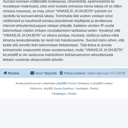
Suostut olemaan esittämättä loukkaavaa, vihamielistä, epämoraalista tai
muutakaan materiaalia, joka voisi loukata voimassa olevia lakeja oli se sitten
omassa maassasi, se maa, johon "VINKKEJÄ JA OHJEITA"-palvelin on
sijoitettu tai kansainvälisiä lakeja. Toimimalla tätä vastoin voidaan sinut
välittömästi ja lopullisesti poistaa järjestelmän käyttäjistä ja tarvittaessa
internet-yhteydentarjoajaasi otetaan yhteyttä. Kaikkien viestien IP-osoite
tallennetaan näiden ehtojen noudattamisen tarkkailua varten. Hyväksyt, että
"VINKKEJÄ JA OHJEITA" on oikeus poistaa, muokata, siirtää ja sulkea mikä
tahansa keskusteluketju tai viesti niin halutessamme. Suostut myös siihen, että
kaikki yllä annettu tieto tallennetaan tietokantaan. Tätä tietoa ei anneta
kolmannelle osapuolelle ilman suostumustasi, mutta "VINKKEJÄ JA OHJEITA"
tai phpBB ei ole vastuussa mahdollisen tietoturvamurron aiheuttamasta
tietojen vuodosta ulkopuolisille tahoille.
Etusivu
Viesti Ylläpidolle
Poista evästeet
Kaikki ajat ovat
UTC+02:00
Keskustelufoorumin ohjelmisto
phpBB
® Forum Software © phpBB Limited
Käännös: phpBB Suomi (lurttinen, harritapio, Pettis)
Yksityisyys
|
Ehdot