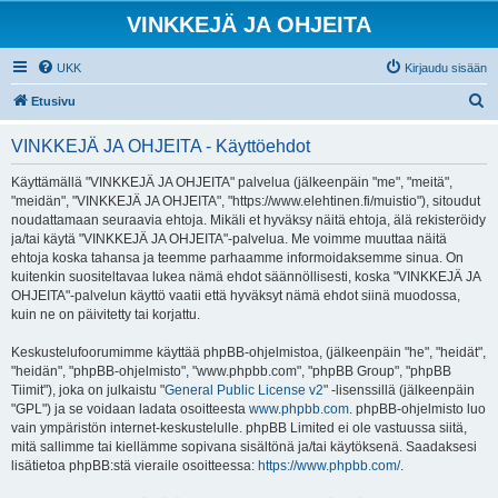
VINKKEJÄ JA OHJEITA
UKK
Kirjaudu sisään
E
Etusivu
t
VINKKEJÄ JA OHJEITA - Käyttöehdot
s
i
Käyttämällä "VINKKEJÄ JA OHJEITA" palvelua (jälkeenpäin "me", "meitä",
"meidän", "VINKKEJÄ JA OHJEITA", "https://www.elehtinen.fi/muistio"), sitoudut
noudattamaan seuraavia ehtoja. Mikäli et hyväksy näitä ehtoja, älä rekisteröidy
ja/tai käytä "VINKKEJÄ JA OHJEITA"-palvelua. Me voimme muuttaa näitä
ehtoja koska tahansa ja teemme parhaamme informoidaksemme sinua. On
kuitenkin suositeltavaa lukea nämä ehdot säännöllisesti, koska "VINKKEJÄ JA
OHJEITA"-palvelun käyttö vaatii että hyväksyt nämä ehdot siinä muodossa,
kuin ne on päivitetty tai korjattu.
Keskustelufoorumimme käyttää phpBB-ohjelmistoa, (jälkeenpäin "he", "heidät",
"heidän", "phpBB-ohjelmisto", "www.phpbb.com", "phpBB Group", "phpBB
Tiimit"), joka on julkaistu "
General Public License v2
" -lisenssillä (jälkeenpäin
"GPL") ja se voidaan ladata osoitteesta
www.phpbb.com
. phpBB-ohjelmisto luo
vain ympäristön internet-keskustelulle. phpBB Limited ei ole vastuussa siitä,
mitä sallimme tai kiellämme sopivana sisältönä ja/tai käytöksenä. Saadaksesi
lisätietoa phpBB:stä vieraile osoitteessa:
https://www.phpbb.com/
.