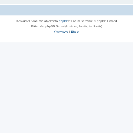
Keskustelufoorumin ohjelmisto
phpBB
® Forum Software © phpBB Limited
Käännös: phpBB Suomi (lurttinen, harritapio, Pettis)
Yksityisyys
|
Ehdot