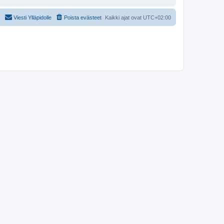
Viesti Ylläpidolle
Poista evästeet
Kaikki ajat ovat
UTC+02:00