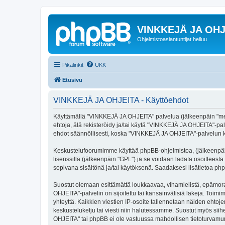
VINKKEJÄ JA OHJ
Ohjelmistoasiantuntijat heiluu
Pikalinkit
UKK
Etusivu
VINKKEJÄ JA OHJEITA - Käyttöehdot
Käyttämällä "VINKKEJÄ JA OHJEITA" palvelua (jälkeenpäin "me",
ehtoja, älä rekisteröidy ja/tai käytä "VINKKEJÄ JA OHJEITA"
ehdot säännöllisesti, koska "VINKKEJÄ JA OHJEITA"-palvelun käyt
Keskustelufoorumimme käyttää phpBB-ohjelmistoa, (jälkeenpäin 
lisenssillä (jälkeenpäin "GPL") ja se voidaan ladata osoitteesta
sopivana sisältönä ja/tai käytöksenä. Saadaksesi lisätietoa php
Suostut olemaan esittämättä loukkaavaa, vihamielistä, epämora
OHJEITA"-palvelin on sijoitettu tai kansainvälisiä lakeja. Toimima
yhteyttä. Kaikkien viestien IP-osoite tallennetaan näiden ehto
keskusteluketju tai viesti niin halutessamme. Suostut myös siih
OHJEITA" tai phpBB ei ole vastuussa mahdollisen tietoturvamurr