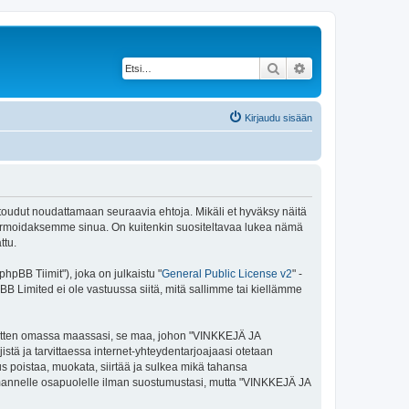
Etsi
Tarkennettu haku
Kirjaudu sisään
toudut noudattamaan seuraavia ehtoja. Mikäli et hyväksy näitä
ormoidaksemme sinua. On kuitenkin suositeltavaa lukea nämä
ttu.
pBB Tiimit"), joka on julkaistu "
General Public License v2
" -
BB Limited ei ole vastuussa siitä, mitä sallimme tai kiellämme
e sitten omassa maassasi, se maa, johon "VINKKEJÄ JA
jistä ja tarvittaessa internet-yhteydentarjoajaasi otetaan
s poistaa, muokata, siirtää ja sulkea mikä tahansa
 kolmannelle osapuolelle ilman suostumustasi, mutta "VINKKEJÄ JA