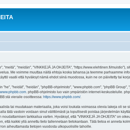
EITA
 "meitä", "meidän", "VINKKEJÄ JA OHJEITA", "https://www.elehtinen.fi/muistio"), si
-palvelua. Me voimme muuttaa näitä ehtoja koska tahansa ja teemme parhaamme inf
tö vaatii että hyväksyt nämä ehdot siinä muodossa, kuin ne on päivitetty tai korja
"he", "heidät", "heidän", "phpBB-ohjelmisto", "www.phpbb.com", "phpBB Group", "ph
www.phpbb.com
. phpBB-ohjelmisto luo vain ympäristön internet-keskustelulle. php
BB:stä vieraile osoitteessa:
https://www.phpbb.com/
.
alista tai muutakaan materiaalia, joka voisi loukata voimassa olevia lakeja oli s
lla tätä vastoin voidaan sinut välittömästi ja lopullisesti poistaa järjestelmän käyttä
jen noudattamisen tarkkailua varten. Hyväksyt, että "VINKKEJÄ JA OHJEITA" on oikeu
en, että kaikki yllä annettu tieto tallennetaan tietokantaan. Tätä tietoa ei anneta
on aiheuttamasta tietojen vuodosta ulkopuolisille tahoille.