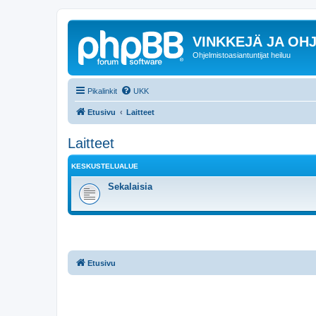
VINKKEJÄ JA OHJ
Ohjelmistoasiantuntijat heiluu
Pikalinkit
UKK
Etusivu
Laitteet
Laitteet
KESKUSTELUALUE
Sekalaisia
Etusivu