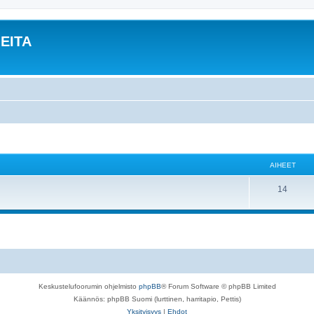
EITA
AIHEET
14
Keskustelufoorumin ohjelmisto
phpBB
® Forum Software © phpBB Limited
Käännös: phpBB Suomi (lurttinen, harritapio, Pettis)
Yksityisyys
|
Ehdot