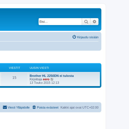
Etsi
Tarkennettu haku
Kirjaudu sisään
VIESTIT
UUSIN VIESTI
Brother HL 2250DN ei tulosta
15
N
Kirjoittaja
eero
ä
13 Touko 2015 12:13
y
t
ä
u
u
s
i
Viesti Ylläpidolle
Poista evästeet
Kaikki ajat ovat
UTC+02:00
n
v
i
e
s
t