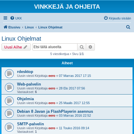
VINKKEJÄ JA OHJEITA
UKK
Kirjaudu sisään
E
Etusivu
Linux
Linux Ohjelmat
t
Linux Ohjelmat
s
Etsi
Tarkennettu haku
Uusi Aihe
i
5 viestiketjua • Sivu
1
/
1
Aiheet
rdesktop
Uusin viesti Kirjoittaja
eero
«
07 Marras 2017 17:15
Web-palvelin
Uusin viesti Kirjoittaja
eero
«
28 Elo 2017 07:56
Vastaukset:
6
Ohjelmia
Uusin viesti Kirjoittaja
eero
«
25 Maalis 2017 12:55
Debian 8 Javan ja FlashPlayerin asennus
Uusin viesti Kirjoittaja
eero
«
03 Marras 2016 22:52
SMTP-palvelin
Uusin viesti Kirjoittaja
eero
«
11 Touko 2016 09:14
Vastaukset:
1