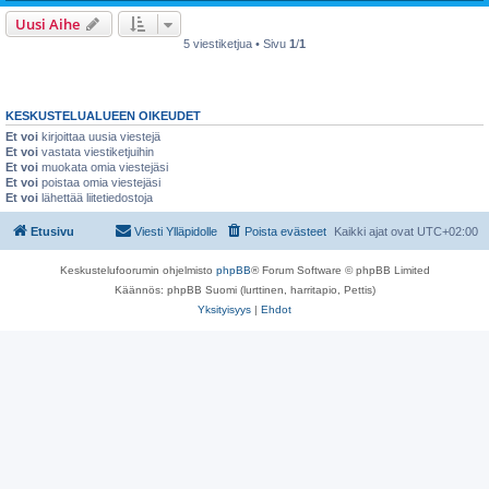
Uusi Aihe
5 viestiketjua • Sivu
1
/
1
KESKUSTELUALUEEN OIKEUDET
Et voi
kirjoittaa uusia viestejä
Et voi
vastata viestiketjuihin
Et voi
muokata omia viestejäsi
Et voi
poistaa omia viestejäsi
Et voi
lähettää liitetiedostoja
Etusivu
Viesti Ylläpidolle
Poista evästeet
Kaikki ajat ovat
UTC+02:00
Keskustelufoorumin ohjelmisto
phpBB
® Forum Software © phpBB Limited
Käännös: phpBB Suomi (lurttinen, harritapio, Pettis)
Yksityisyys
|
Ehdot