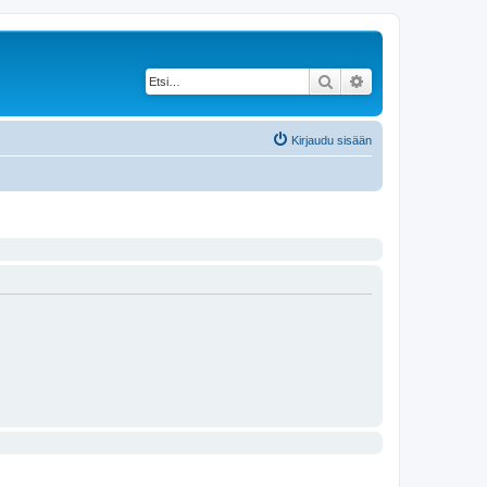
Etsi
Tarkennettu haku
Kirjaudu sisään