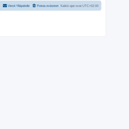
Viesti Ylläpidolle
Poista evästeet
Kaikki ajat ovat
UTC+02:00