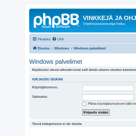
VINKKEJÄ JA OHJ
Ohjelmistoasiantuntijat heiluu
Pikalinkit
UKK
Etusivu
Windows
Windows palvelimet
Windows palvelimet
Käytössäsi olevat oikeudet eivät salli tämän alueen viestien katselem
KIRJAUDU SISÄÄN
Käyttäjätunnus:
Salasana:
Piilota käyttäjätunnukseni tällä k
Tässä kategoriassa ei ole alueita.