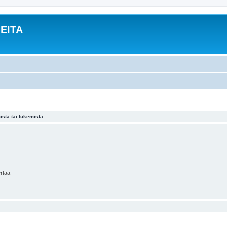
EITA
ista tai lukemista.
ertaa