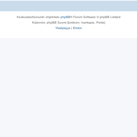
Keskustelufoorumin ohjelmisto
phpBB
® Forum Software © phpBB Limited
Käännös: phpBB Suomi (lurttinen, harritapio, Pettis)
Yksityisyys
|
Ehdot