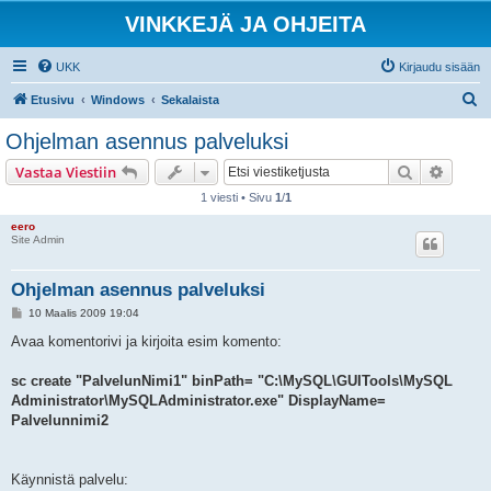
VINKKEJÄ JA OHJEITA
UKK
Kirjaudu sisään
E
Etusivu
Windows
Sekalaista
t
Ohjelman asennus palveluksi
s
Etsi
Tarken
Vastaa Viestiin
i
1 viesti • Sivu
1
/
1
eero
Site Admin
Ohjelman asennus palveluksi
V
10 Maalis 2009 19:04
i
e
Avaa komentorivi ja kirjoita esim komento:
s
t
i
sc create "PalvelunNimi1" binPath= "C:\MySQL\GUITools\MySQL
Administrator\MySQLAdministrator.exe" DisplayName=
Palvelunnimi2
Käynnistä palvelu: