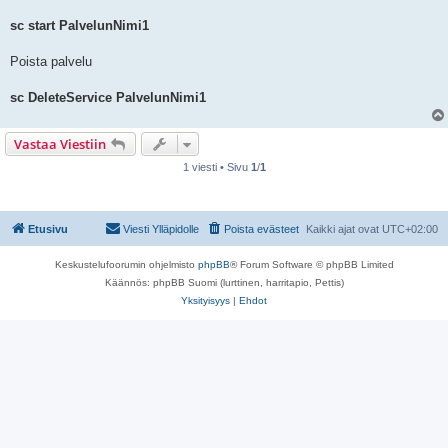
sc start PalvelunNimi1
Poista palvelu
sc DeleteService PalvelunNimi1
Vastaa Viestiin
1 viesti • Sivu
1
/
1
Etusivu
Viesti Ylläpidolle
Poista evästeet
Kaikki ajat ovat
UTC+02:00
Keskustelufoorumin ohjelmisto
phpBB
® Forum Software © phpBB Limited
Käännös: phpBB Suomi (lurttinen, harritapio, Pettis)
Yksityisyys
|
Ehdot