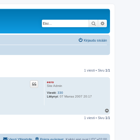
Etsi
Tarkennettu haku
Kirjaudu sisään
1 viesti • Sivu
1
/
1
eero
Site Admin
Viestit:
330
Liittynyt:
07 Marras 2007 20:17
Y
l
1 viesti • Sivu
1
/
1
ö
s
Viesti Ylläpidolle
Poista evästeet
Kaikki ajat ovat
UTC+02:00