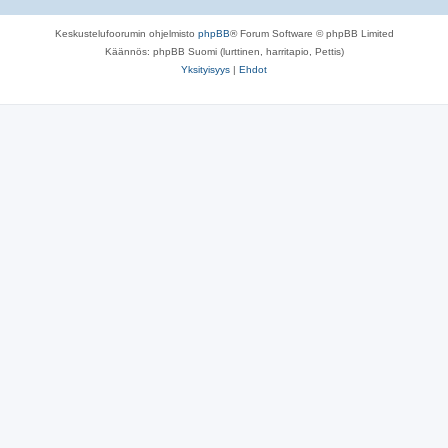
Keskustelufoorumin ohjelmisto
phpBB
® Forum Software © phpBB Limited
Käännös: phpBB Suomi (lurttinen, harritapio, Pettis)
Yksityisyys
|
Ehdot