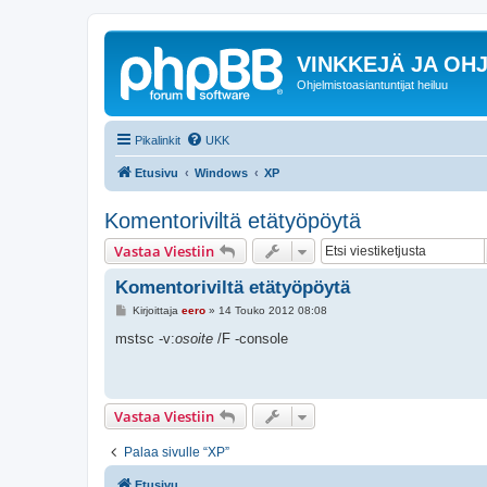
VINKKEJÄ JA OHJ
Ohjelmistoasiantuntijat heiluu
Pikalinkit
UKK
Etusivu
Windows
XP
Komentoriviltä etätyöpöytä
Vastaa Viestiin
Komentoriviltä etätyöpöytä
V
Kirjoittaja
eero
»
14 Touko 2012 08:08
i
e
mstsc -v:
osoite
/F -console
s
t
i
Vastaa Viestiin
Palaa sivulle “XP”
Etusivu